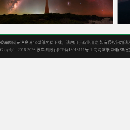
自然风景 夜晚天空 星星 星团 星系 灯塔 4K高清壁纸
鱼尾峰
3840x2160
彼岸图网专注高清4K壁纸免费下载，请勿用于商业用途,如有侵权问题请及时联
Copyright 2016-2026
彼岸图网
闽ICP备13013111号-1
高清壁纸
帮助
壁纸