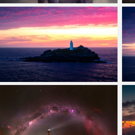
仙侠凌仙 紫色长卷发美女 古风古典 4K壁纸
西班
岛屿灯塔 粉色云彩 晚霞带鱼屏风景壁纸3440x1440
戈德
纸 384