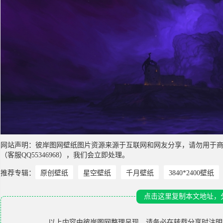
网站声明：彼岸图网壁纸图片资源来源于互联网和网友分享，请勿用于
（客服QQ55346968），我们会立即处理。
推荐专辑：
原创壁纸
星空壁纸
千月壁纸
3840*2400壁纸
点击这里复制本文地址，
以上内容由
彼岸图网
整理呈现，请务必在转载分享时注明