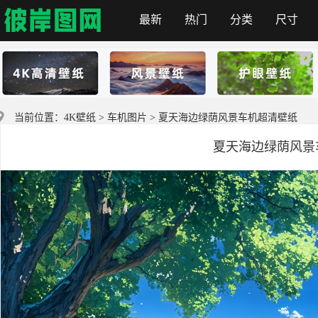
最新
热门
分类
尺寸
首页
当前位置：
4K壁纸
>
车机图片
> 夏天海边绿荫风景车机超清壁纸
夏天海边绿荫风景