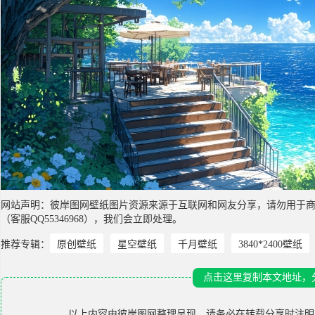
网站声明：彼岸图网壁纸图片资源来源于互联网和网友分享，请勿用于
（客服QQ55346968），我们会立即处理。
推荐专辑：
原创壁纸
星空壁纸
千月壁纸
3840*2400壁纸
点击这里复制本文地址，
以上内容由
彼岸图网
整理呈现，请务必在转载分享时注明