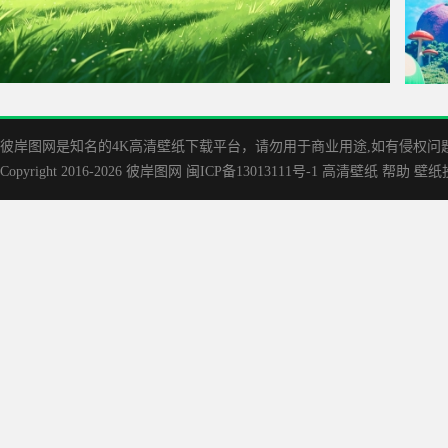
蓝天白云 清新绿草原 车机风景桌面壁纸
云端
彼岸图网是知名的‌4K高清壁纸下载平台，请勿用于商业用途,如有侵权问题请
Copyright 2016-2026
彼岸图网
闽ICP备13013111号-1
高清壁纸
帮助
壁纸