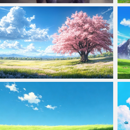
仙侠凌仙 紫色长卷发美女 古风古典 4K壁纸
《哈
机壁纸
樱花树风景4k超清车机桌面壁纸
雪山