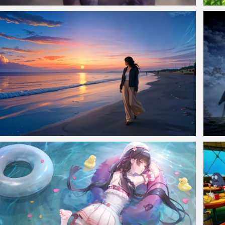
仙侠凌仙 紫色长卷发美女 古风古典 4K壁纸
美丽
海边少女 海滩 日落 唯美车机桌面壁纸
韩立