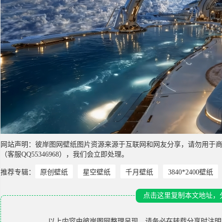
网站声明：彼岸图网壁纸图片资源来源于互联网和网友分享，请勿用于
（客服QQ55346968），我们会立即处理。
推荐专辑：
原创壁纸
星空壁纸
千月壁纸
3840*2400壁纸
点击这里复制本文地址，
以上内容由
彼岸图网
整理呈现，请务必在转载分享时注明