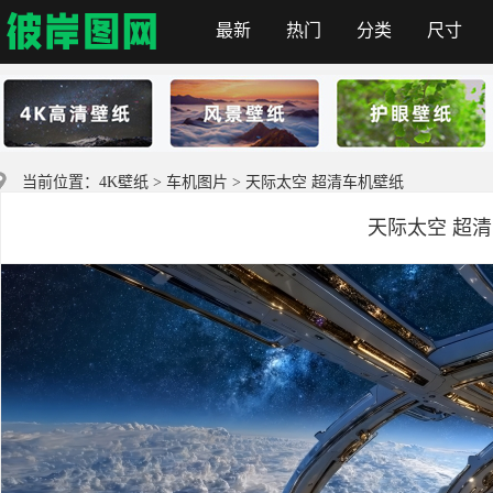
最新
热门
分类
尺寸
彼岸图网
当前位置：
4K壁纸
>
车机图片
> 天际太空 超清车机壁纸
天际太空 超