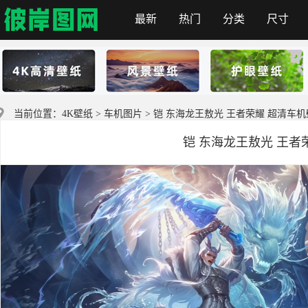
最新
热门
分类
尺寸
彼岸图网
当前位置：
4K壁纸
>
车机图片
> 铠 东海龙王敖光 王者荣耀 超清车
铠 东海龙王敖光 王者