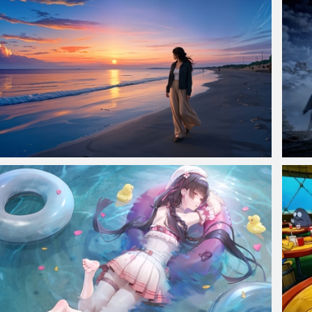
海边少女 海滩 日落 唯美车机桌面壁纸
韩立