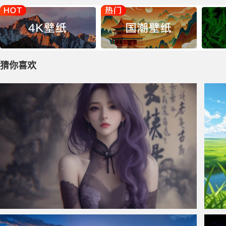
猜你喜欢
仙侠凌仙 紫色长卷发美女 古风古典 4K壁纸
美丽