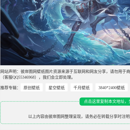
网站声明：彼岸图网壁纸图片资源来源于互联网和网友分享，请勿用于
（客服QQ55346968），我们会立即处理。
推荐专辑：
原创壁纸
星空壁纸
千月壁纸
3840*2400壁纸
点击这里复制本文地址，
以上内容由
彼岸图网
整理呈现，请务必在转载分享时注明