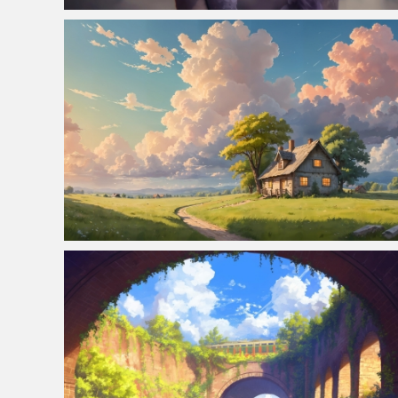
仙侠凌仙 紫色长卷发美女 古风古典 4K壁纸
田园小屋风景 4k壁纸 3840x2160