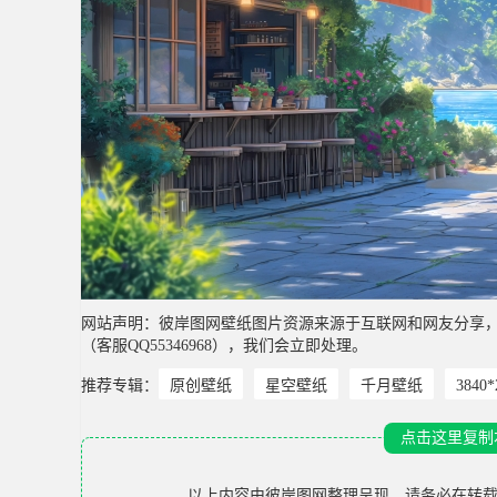
网站声明：彼岸图网壁纸图片资源来源于互联网和网友分享
（客服QQ55346968），我们会立即处理。
推荐专辑：
原创壁纸
星空壁纸
千月壁纸
3840
点击这里复制
以上内容由
彼岸图网
整理呈现，请务必在转