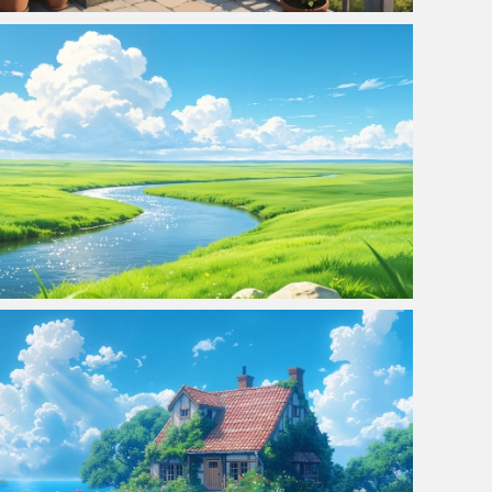
田园小屋 阶梯 花盆 鲜花 山上小房子风景4K壁纸3840x2160
蓝天白云 绿色草原 弯曲河流 清新风景4K带鱼屏壁纸
40x1440