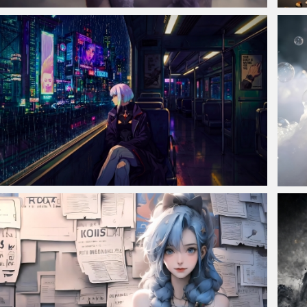
仙侠凌仙 紫色长卷发美女 古风古典 4K壁纸
停在院
赛博朋克边缘行者Lucy露西 霓虹之城之夜 90年代动画 4k壁纸
《凡