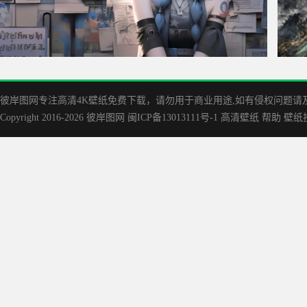
报纸墙女孩 金克丝 4K电脑壁纸
韩立水
彼岸图网专注高清4K壁纸免费下载，请勿用于商业用途,如有侵权问题请及时联
Copyright 2016-2026
彼岸图网
闽ICP备13013111号-1
高清壁纸
帮助
壁纸