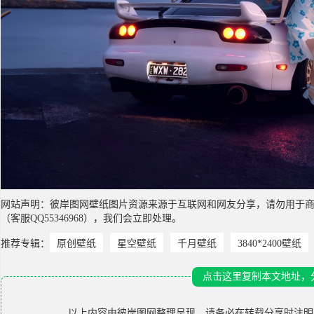
网站声明：彼岸图网壁纸图片资源来源于互联网和网友分享，请勿用于
（客服QQ55346968），我们会立即处理。
推荐专辑：
原创壁纸
星空壁纸
千月壁纸
3840*2400壁纸
点击这里复制本文地址，
以上内容由
彼岸图网
整理呈现，请务必在转载分享时注明