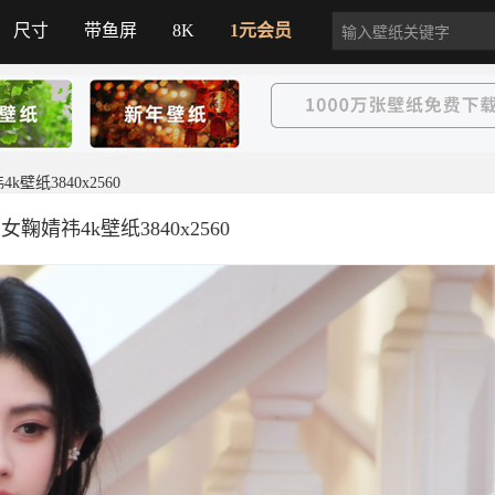
尺寸
带鱼屏
8K
1元会员
壁纸3840x2560
鞠婧祎4k壁纸3840x2560