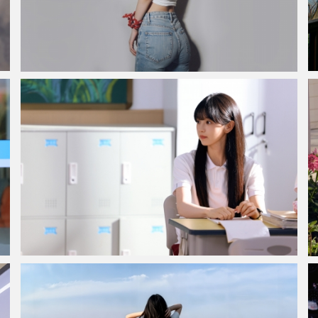
漂亮美女回头 白色衣服 牛仔裤 4K壁纸3840x2400
长发清纯美女田曦薇4K高清壁纸3840x2160