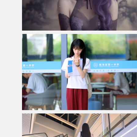
仙侠凌仙 紫色长卷发美女 古风古典 4K壁纸
校园美女田曦薇4K高清壁纸3840x2160