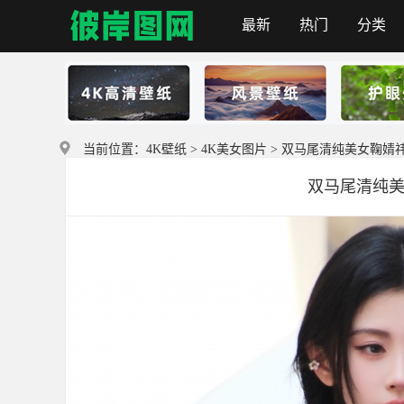
最新
热门
分类
彼岸图网
当前位置：
4K壁纸
>
4K美女图片
> 双马尾清纯美女鞠婧祎4k
双马尾清纯美女