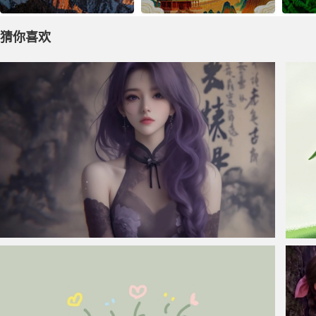
猜你喜欢
仙侠凌仙 紫色长卷发美女 古风古典 4K壁纸
人生是