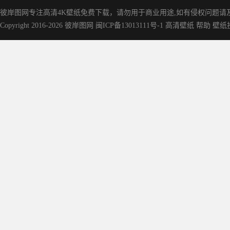
彼岸图网专注高清4K壁纸免费下载，请勿用于商业用途,如有侵权问题请及时联
Copyright 2016-2026
彼岸图网
闽ICP备13013111号-1
高清壁纸
帮助
壁纸