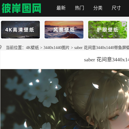
最新
热门
分类
尺寸
彼岸图网
当前位置：
4K壁纸
>
3440x1440图片
> saber 花间意3440x1440带鱼
saber 花间意3440