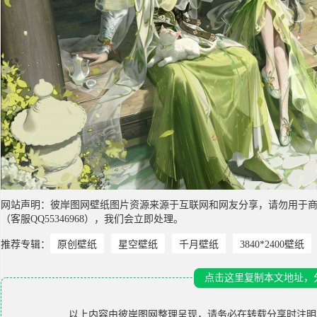
网站声明：彼岸图网壁纸图片资源来源于互联网和网友分享，请勿用于
（客服QQ55346968），我们会立即处理。
推荐专辑：
原创壁纸
星空壁纸
千月壁纸
3840*2400壁纸
点击这里复制本文地址，
以上内容由
彼岸图网
整理呈现，请务必在转载分享时注明