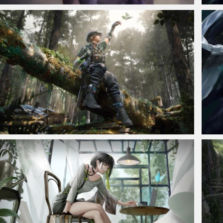
仙侠凌仙 紫色长卷发美女 古风古典 4K壁纸
王者荣
三角洲行动蝶美图4K壁纸3840x2400
王者荣