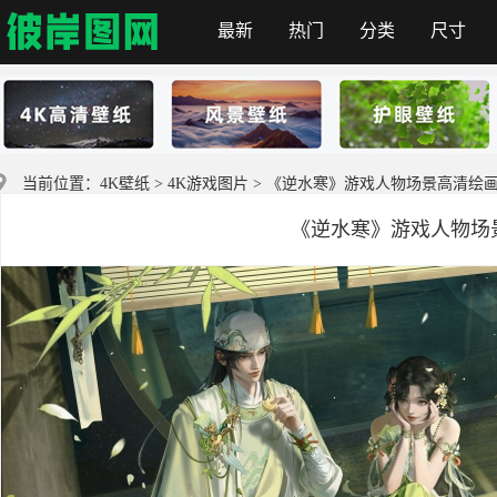
最新
热门
分类
尺寸
彼岸图网
当前位置：
4K壁纸
>
4K游戏图片
> 《逆水寒》游戏人物场景高清绘画 
《逆水寒》游戏人物场景