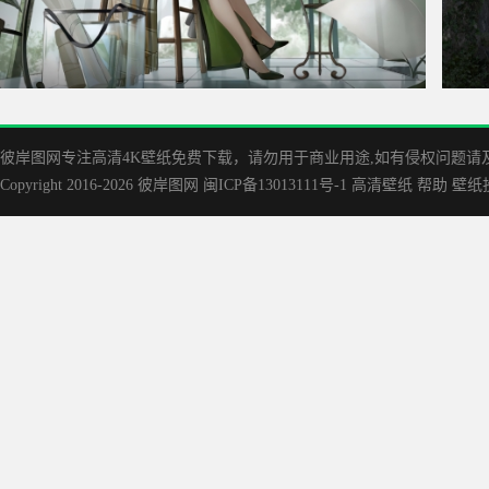
无期迷途 丽莎 庭间蝶影 4K游戏壁纸3840x2160
《刺
彼岸图网专注高清4K壁纸免费下载，请勿用于商业用途,如有侵权问题请及时联
Copyright 2016-2026
彼岸图网
闽ICP备13013111号-1
高清壁纸
帮助
壁纸