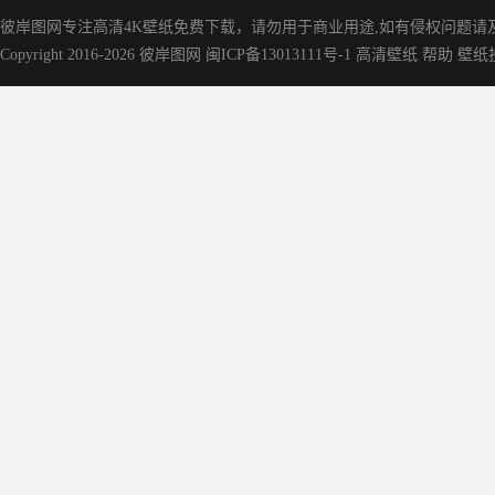
彼岸图网专注高清4K壁纸免费下载，请勿用于商业用途,如有侵权问题请及时联
Copyright 2016-2026
彼岸图网
闽ICP备13013111号-1
高清壁纸
帮助
壁纸