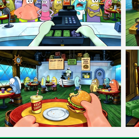
章鱼哥 收银台 第一视角 海绵宝宝 4K高清壁纸 3840x2160
海绵宝
派大星 蟹堡王餐厅 4K电脑壁纸 3840x2160
蟹老板