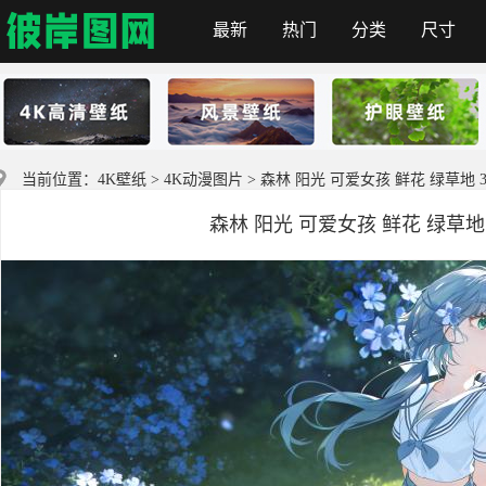
最新
热门
分类
尺寸
彼岸图网
当前位置：
4K壁纸
>
4K动漫图片
> 森林 阳光 可爱女孩 鲜花 绿草地 3
森林 阳光 可爱女孩 鲜花 绿草地 