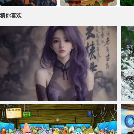
猜你喜欢
仙侠凌仙 紫色长卷发美女 古风古典 4K壁纸
动漫
3840x2