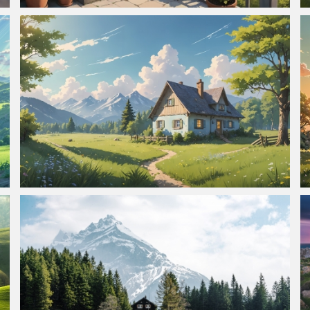
田园小屋 阶梯 花盆 鲜花 山上小房子风景4K壁纸3840x2160
田园小屋 小路 树 鲜花 蓝天白云 4k壁纸