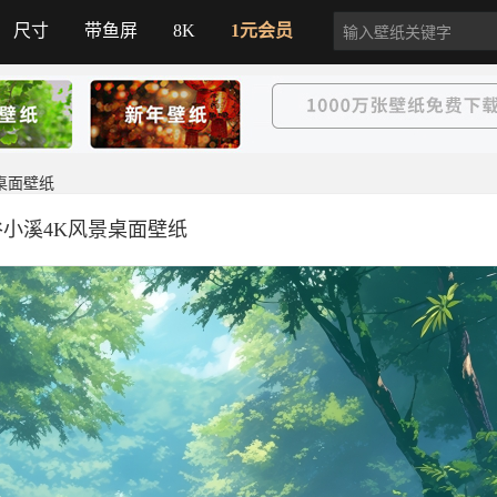
尺寸
带鱼屏
8K
1元会员
桌面壁纸
小溪4K风景桌面壁纸