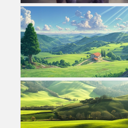
仙侠凌仙 紫色长卷发美女 古风古典 4K壁纸
温馨田园 高清4K风景壁纸 3840x2160