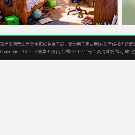
房间布置 卧室 阳光 课本 电脑桌 车机桌面壁纸
小悠
彼岸图网专注高清4K壁纸免费下载，请勿用于商业用途,如有侵权问题请及时联
Copyright 2016-2026
彼岸图网
闽ICP备13013111号-1
高清壁纸
帮助
壁纸