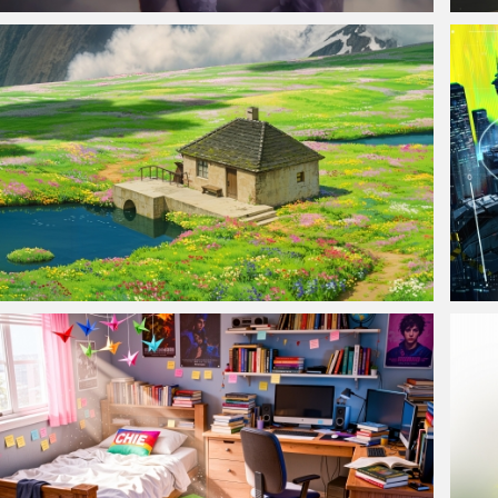
仙侠凌仙 紫色长卷发美女 古风古典 4K壁纸
弗洛
《哈尔的移动城堡》动漫风景 小屋房子 水 田野 花朵 高清车
鸣潮
机壁纸