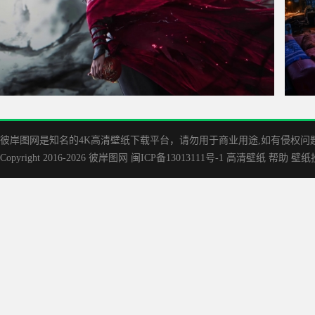
剑来第二季 水墨风 红衣陈平安4K壁纸3840x2160
太空
彼岸图网是知名的‌4K高清壁纸下载平台，请勿用于商业用途,如有侵权问题请
Copyright 2016-2026
彼岸图网
闽ICP备13013111号-1
高清壁纸
帮助
壁纸