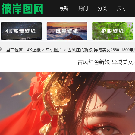
最新
热门
分类
尺寸
首页
当前位置：
4K壁纸
>
车机图片
> 古风红色新娘 异域美女2880*1800
古风红色新娘 异域美女28