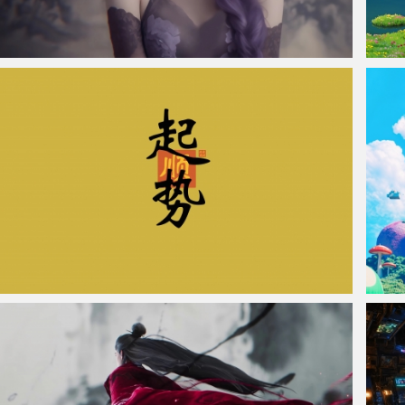
仙侠凌仙 紫色长卷发美女 古风古典 4K壁纸
《哈
机壁纸
起势 彼岸原创 超清车机屏壁纸
云端