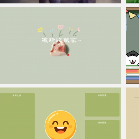
仙侠凌仙 紫色长卷发美女 古风古典 4K壁纸
人生是
肥肉 减脂 简约简单 原创手绘 减肥专用4K超清电脑壁纸
线条小
3840x2160