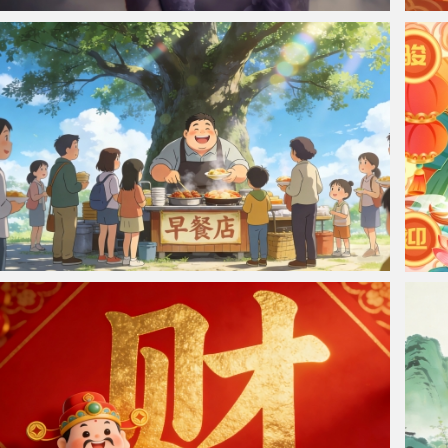
仙侠凌仙 紫色长卷发美女 古风古典 4K壁纸
20
大树下的早餐店 开心的老板 排队买早餐 4K壁纸图片
骏马