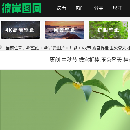
最新
热门
分类
尺寸
首页
当前位置：
4K壁纸
>
4K背景图片
> 原创 中秋节 蟾宫折桂,玉兔登天 桂花
原创 中秋节 蟾宫折桂,玉兔登天 桂花 