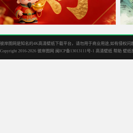
财神 财字 红色喜庆背景4K壁纸3840x2160
水墨风
彼岸图网是知名的‌4K高清壁纸下载平台，请勿用于商业用途,如有侵权问题请
Copyright 2016-2026
彼岸图网
闽ICP备13013111号-1
高清壁纸
帮助
壁纸