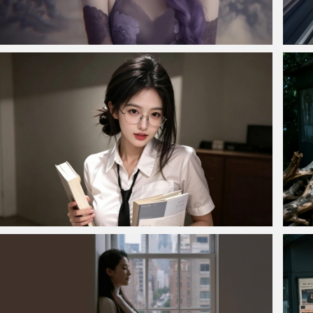
仙侠凌仙 紫色长卷发美女 古风古典 4K壁纸
电梯美
室内美女 戴眼镜 白色衬衫 书本 4K电脑壁纸 3840x2160
长发美