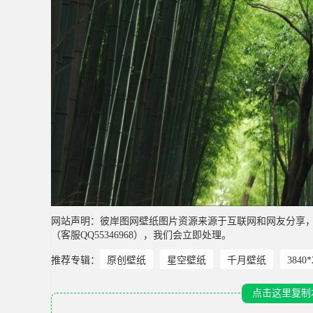
网站声明：彼岸图网壁纸图片资源来源于互联网和网友分享
（客服QQ55346968），我们会立即处理。
推荐专辑：
原创壁纸
星空壁纸
千月壁纸
3840
点击这里复制