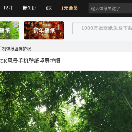
尺寸
带鱼屏
8K
1元会员
景手机壁纸竖屏护眼
5K风景手机壁纸竖屏护眼