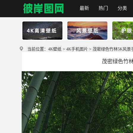
最新
热门
分类
彼岸图网
当前位置：
4K壁纸
>
4K手机图片
> 茂密绿色竹林5K风
茂密绿色竹林