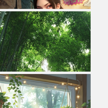
八仙何仙姑4K手机壁纸超清无水印
绿色竹林竹海风景4k高清手机壁纸护眼