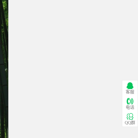
客服
电话
QQ群