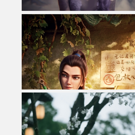
仙侠凌仙 紫色长卷发美女 古风古典 4K壁纸
八仙吕洞宾4K超清无水印手机壁纸