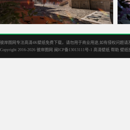
三角洲行动巴克什4K游戏壁纸3840x2160
鸣潮尤
彼岸图网专注高清4K壁纸免费下载，请勿用于商业用途,如有侵权问题请及时联
Copyright 2016-2026
彼岸图网
闽ICP备13013111号-1
高清壁纸
帮助
壁纸