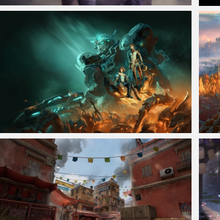
仙侠凌仙 紫色长卷发美女 古风古典 4K壁纸
湮灭
《‌高达 异轨征途‌ Gundam Rogue Orbit》4k高清游戏壁纸
《战神
3840x2160