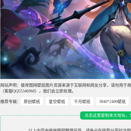
网站声明：彼岸图网壁纸图片资源来源于互联网和网友分享，请勿用于
（客服QQ55346968），我们会立即处理。
推荐专辑：
原创壁纸
星空壁纸
千月壁纸
3840*2400壁纸
点击这里复制本文地址，
以上内容由
彼岸图网
整理呈现，请务必在转载分享时注明