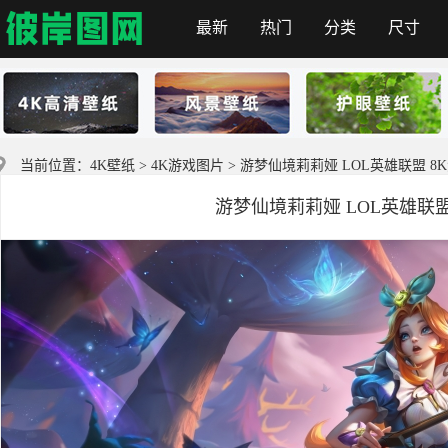
最新
热门
分类
尺寸
彼岸图网
当前位置：
4K壁纸
>
4K游戏图片
> 游梦仙境莉莉娅 LOL英雄联盟 8K游戏
游梦仙境莉莉娅 LOL英雄联盟 8