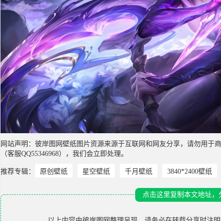
网站声明：彼岸图网壁纸图片资源来源于互联网和网友分享，请勿用于
（客服QQ55346968），我们会立即处理。
推荐专辑：
原创壁纸
星空壁纸
千月壁纸
3840*2400壁纸
点击这里复制本文地址，
以上内容由
彼岸图网
整理呈现，请务必在转载分享时注明