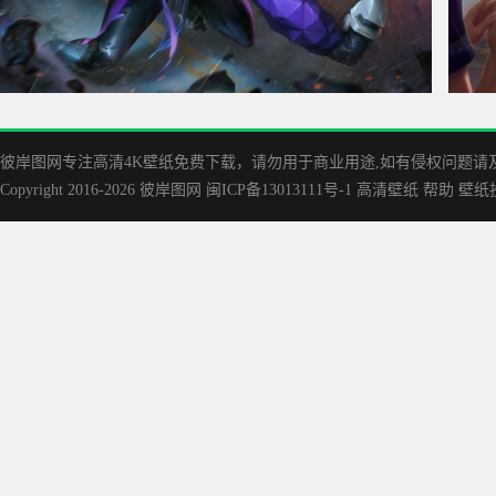
源计划 希维尔 lol英雄联盟 4k高清壁纸
哈巴
彼岸图网专注高清4K壁纸免费下载，请勿用于商业用途,如有侵权问题请及时联
Copyright 2016-2026
彼岸图网
闽ICP备13013111号-1
高清壁纸
帮助
壁纸