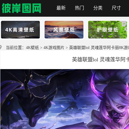
最新
热门
分类
尺寸
彼岸图网
当前位置：
4K壁纸
>
4K游戏图片
> 英雄联盟lol 灵魂莲华阿卡丽8K
英雄联盟lol 灵魂莲华