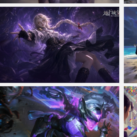
仙侠凌仙 紫色长卷发美女 古风古典 4K壁纸
胜利
地下城堡4珂赛特4k游戏壁纸
《英