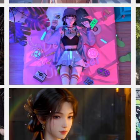
动漫女孩 猫耳 黑短发 眼镜 书房 4k壁纸 3840x2160
赛博朋克风格奇幻少女 集原美电脑4k壁纸3840x2160