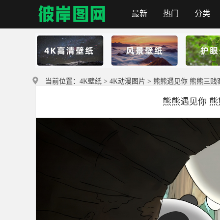
最新
热门
分类
首页
当前位置：
4K壁纸
>
4K动漫图片
> 熊熊遇见你 熊熊三贱客 5
熊熊遇见你 熊熊三