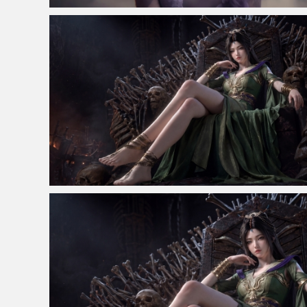
仙侠凌仙 紫色长卷发美女 古风古典 4K壁纸
凡人修仙传 柳玉 骨王座 4k壁纸 3840x2160