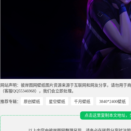
网站声明：彼岸图网壁纸图片资源来源于互联网和网友分享，请勿用于
（客服QQ55346968），我们会立即处理。
推荐专辑：
原创壁纸
星空壁纸
千月壁纸
3840*2400壁纸
点击这里复制本文地址，
以上内容由
彼岸图网
整理呈现，请务必在转载分享时注明