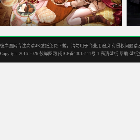
无期迷途 伊格尼 焦糖星愿 4K游戏壁纸3840x2160
夜晚
彼岸图网专注高清4K壁纸免费下载，请勿用于商业用途,如有侵权问题请及时联
Copyright 2016-2026
彼岸图网
闽ICP备13013111号-1
高清壁纸
帮助
壁纸