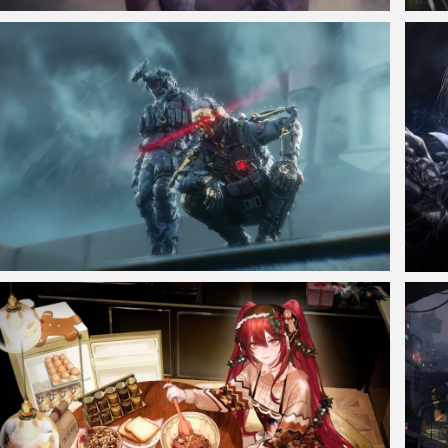
仙侠凌仙 紫色长卷发美女 古风古典 4K壁纸
三角洲
三角洲行动双子星4K高清壁纸 威龙红狼双子星
湮灭