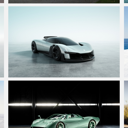
劳斯莱斯幻影百年纪念版 豪华轿车 5K壁纸5120x3200
小米Vision GT高清4k壁纸3840x2160