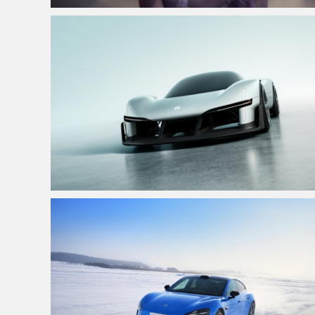
仙侠凌仙 紫色长卷发美女 古风古典 4K壁纸
小米Vision GT 4K高清壁纸3840x2160