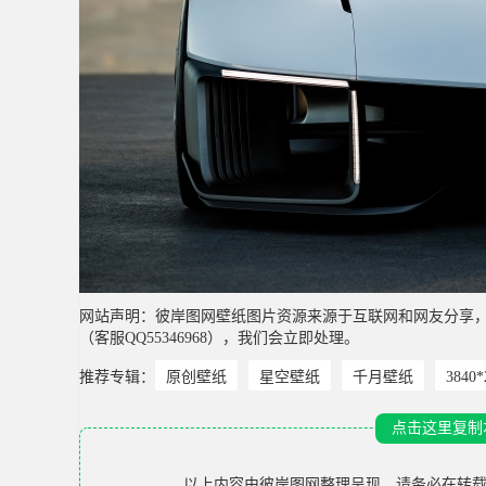
网站声明：彼岸图网壁纸图片资源来源于互联网和网友分享
（客服QQ55346968），我们会立即处理。
推荐专辑：
原创壁纸
星空壁纸
千月壁纸
3840
点击这里复制
以上内容由
彼岸图网
整理呈现，请务必在转