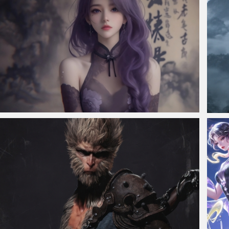
仙侠凌仙 紫色长卷发美女 古风古典 4K壁纸
黑神话