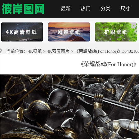
最新
热门
分类
尺寸
彼岸图网
当前位置：
4K壁纸
>
4K双屏图片
> 《荣耀战魂(For Honor)》3840x
《荣耀战魂(For Honor)