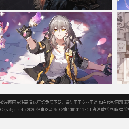
黑神话悟空黑色背景3840x1080双屏壁纸
杨玉环
崩坏星穹铁道汤缘3840x1080双屏电脑壁纸
原神胡
彼岸图网专注高清4K壁纸免费下载，请勿用于商业用途,如有侵权问题请及时联
Copyright 2016-2026
彼岸图网
闽ICP备13013111号-1
高清壁纸
帮助
壁纸