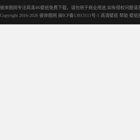
3840x2160
彼岸图网专注高清4K壁纸免费下载，请勿用于商业用途,如有侵权问题请及时联
Copyright 2016-2026
彼岸图网
闽ICP备13013111号-1
高清壁纸
帮助
壁纸