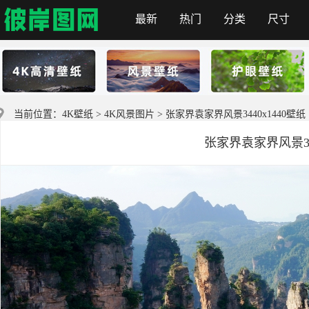
最新
热门
分类
尺寸
彼岸图网
当前位置：
4K壁纸
>
4K风景图片
> 张家界袁家界风景3440x1440壁纸
张家界袁家界风景344