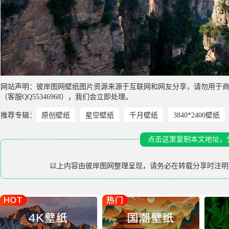
网站声明：彼岸图网壁纸图片资源来源于互联网和网友分享，请勿用于
（客服QQ55346968），我们会立即处理。
推荐专辑：
原创壁纸
星空壁纸
千月壁纸
3840*2400壁纸
点击这里复制本文地址，
以上内容由
彼岸图网
整理呈现，请务必在转载分享时注明