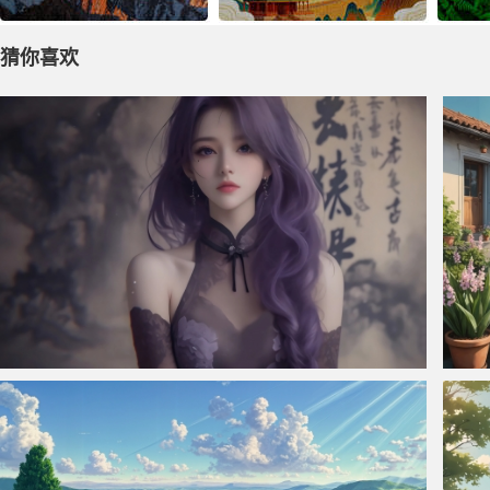
猜你喜欢
仙侠凌仙 紫色长卷发美女 古风古典 4K壁纸
田园小