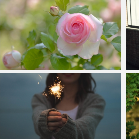
粉色玫瑰花,花蕾,花瓣,图片
宋仲