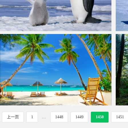
小企鹅和妈妈图片
南极
大海,棕榈树,休息,椅子,海滩,风景图片
小屋
上一页
1
…
1448
1449
1450
1451