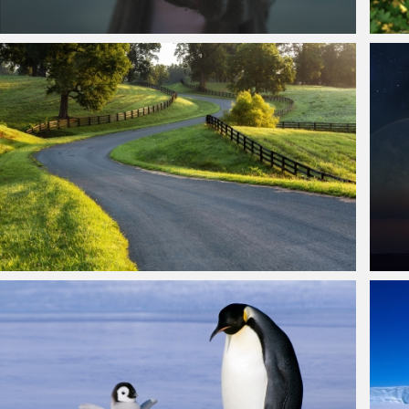
放烟花的女孩美女图片
破碎
篱笆,栅栏,公路,草地,树木,风景图片
美丽