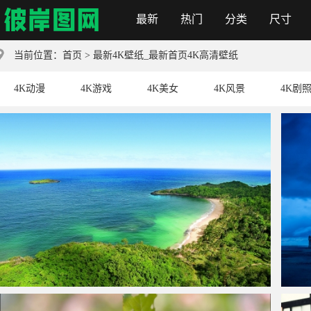
最新
热门
分类
尺寸
彼岸图网
当前位置：
首页
> 最新4K壁纸_最新首页4K高清壁纸
4K动漫
4K游戏
4K美女
4K风景
4K剧
海洋,岛屿,地平线,棕榈树,风景图片
法国