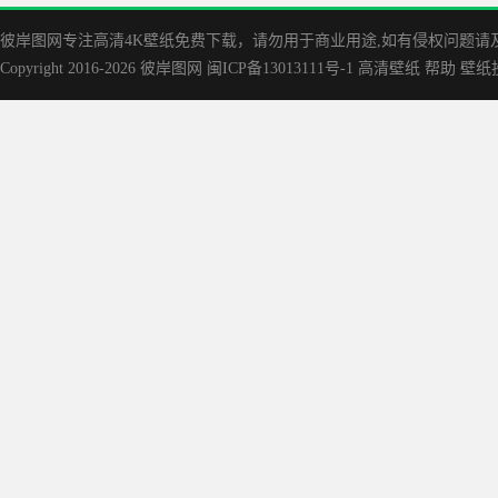
彼岸图网专注高清4K壁纸免费下载，请勿用于商业用途,如有侵权问题请及时联
Copyright 2016-2026
彼岸图网
闽ICP备13013111号-1
高清壁纸
帮助
壁纸