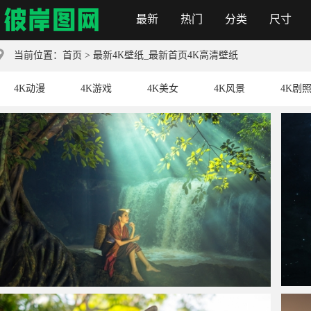
最新
热门
分类
尺寸
彼岸图网
当前位置：
首页
> 最新4K壁纸_最新首页4K高清壁纸
4K动漫
4K游戏
4K美女
4K风景
4K剧
美丽的森林瀑布阳光女孩图片
灯塔