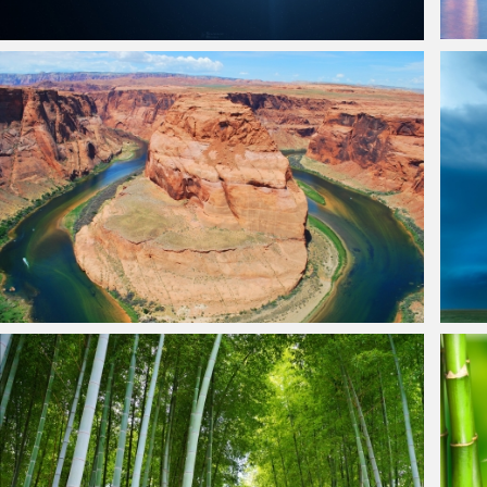
美丽的太空星球4k高清壁纸
美丽
马蹄湾风景4k壁纸
龙卷