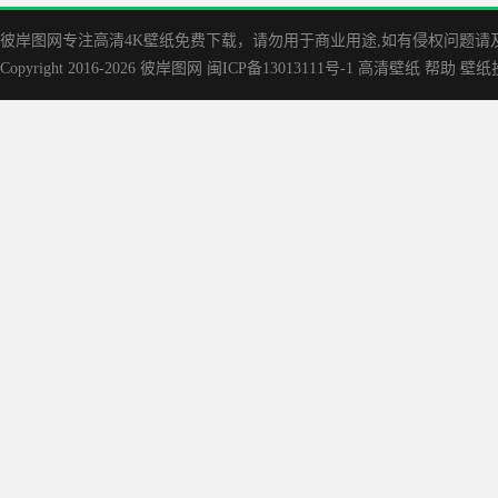
彼岸图网专注高清4K壁纸免费下载，请勿用于商业用途,如有侵权问题请及时联
Copyright 2016-2026
彼岸图网
闽ICP备13013111号-1
高清壁纸
帮助
壁纸