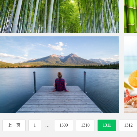
竹林 竹子 竹叶4k高清壁纸
竹子
湖 山脉 女孩 宁静风景 4k人物风景壁纸
大海 
上一页
1
…
1309
1310
1311
1312