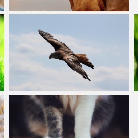
棕色的马,三匹骏马图片
空中飞翔的鹰摄影图片