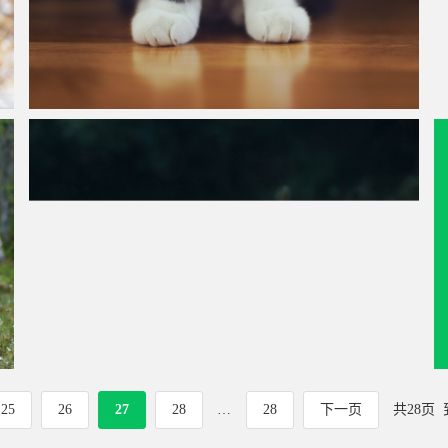
小猫咪的爪子摄影图片
鱼,海底,海葵图片
25
26
27
28
…
28
下一页
共28页