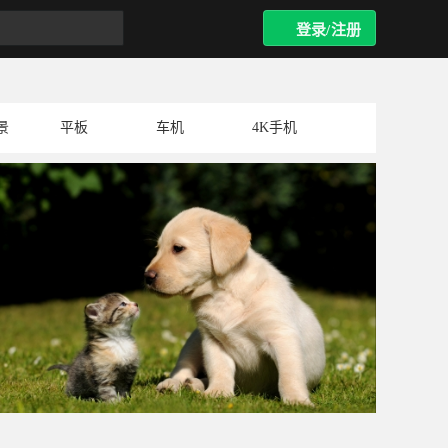
登录/注册
景
平板
车机
4K手机
小猫和小狗,朋友,草地,