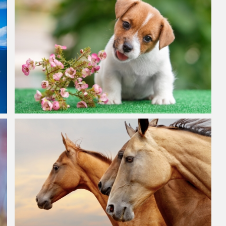
杰克罗素梗小狗,鲜花,高