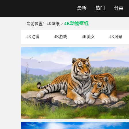
最新
热门
分类
彼岸图网
4K动物壁纸
当前位置：
4K壁纸
>
4K动漫
4K游戏
4K美女
4K风景
两只老虎手绘风景图片