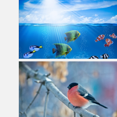
珊瑚礁,水下,海洋,鱼的