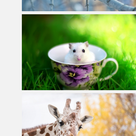
红腹灰雀图片
夏天,草,老鼠,茶杯,林间