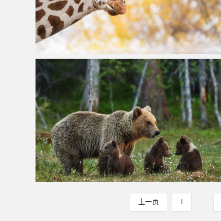
长颈鹿摄影图片
林间空地,可爱棕色熊妈
上一页
1
…