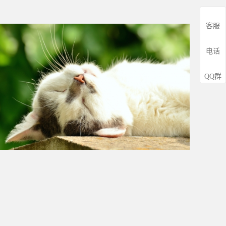
客服
石头,老虎,森林之王,老
电话
QQ群
猫 白天睡觉 摄影图片