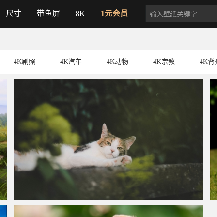
尺寸
带鱼屏
8K
1元会员
4K剧照
4K汽车
4K动物
4K宗教
4K背
猫猫,躺着,看着你,小胡