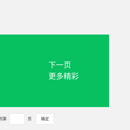
雪地里的北极熊妈妈和孩
下一页
更多精彩
 到第
页
确定